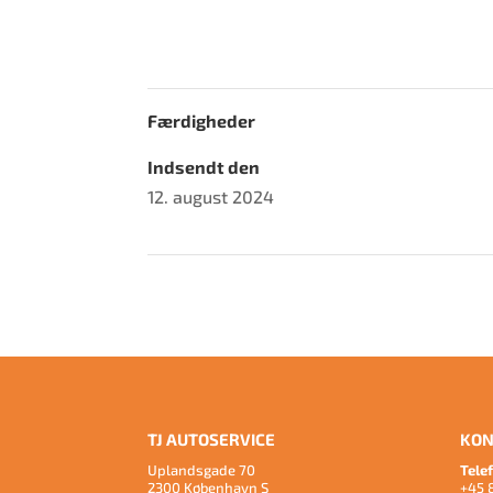
Færdigheder
Indsendt den
12. august 2024
TJ AUTOSERVICE
KON
Uplandsgade 70
Tele
2300 København S
+45 