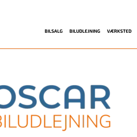
BILSALG
BILUDLEJNING
VÆRKSTED