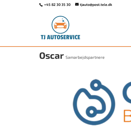
+45 82 30 35 30
tjauto@post.tele.dk
Oscar
Samarbejdspartnere