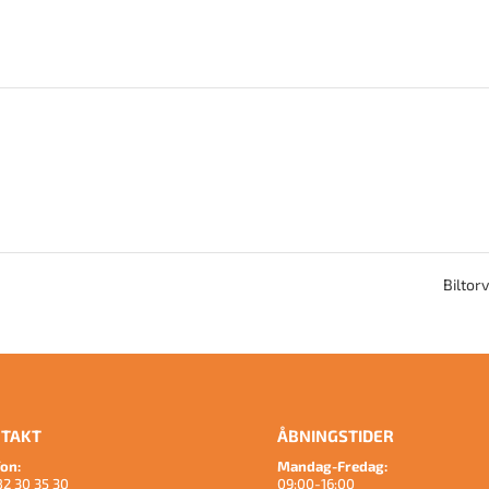
Biltor
TAKT
ÅBNINGSTIDER
fon:
Mandag-Fredag:
82 30 35 30
09:00-16:00