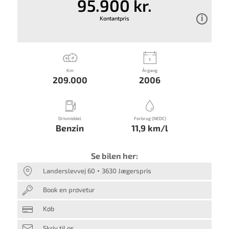
95.900 kr.
Kontantpris
Km
Årgang
209.000
2006
Drivmiddel
Forbrug (NEDC)
Benzin
11,9 km/l
Se bilen her:
Landerslevvej 60
3630 Jægerspris
Book en prøvetur
Køb
Skriv til os