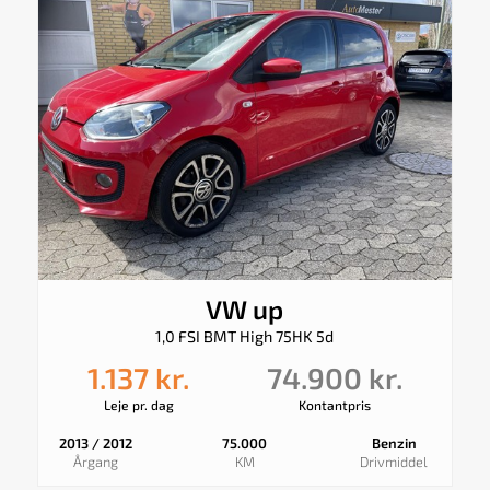
VW up
1,0 FSI BMT High 75HK 5d
1.137 kr.
74.900 kr.
Leje pr. dag
Kontantpris
2013 / 2012
75.000
Benzin
Årgang
KM
Drivmiddel