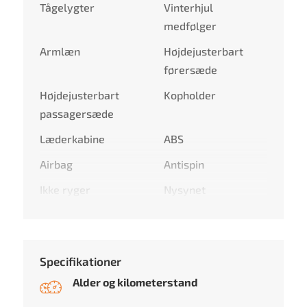
Tågelygter
Vinterhjul
medfølger
Armlæn
Højdejusterbart
førersæde
Højdejusterbart
Kopholder
passagersæde
Læderkabine
ABS
Airbag
Antispin
Ikke ryger
Nysynet
Specifikationer
Alder og kilometerstand