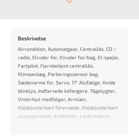
Beskrivelse
Aircondition, Automatgear, Centrallås, CD /
radio, Elruder for, Elruder for/bag, El-spejle,
Fartpilot, Fjernbetjent centrallås,
Klimaanlæg, Parkeringssensor bag,
Sædevarme for, Servo, 17" Alufælge, Hvide
blinklys, Indfarvede kofangere, Tågelygter,
Vinterhjul medfølger, Armlæn,
Højdejusterbart førersæde, Højdejusterbart
passagersæde, Kopholder, Læderkabine,
ABS, Airbag, Antispin, Ikke ryger, Nysynet