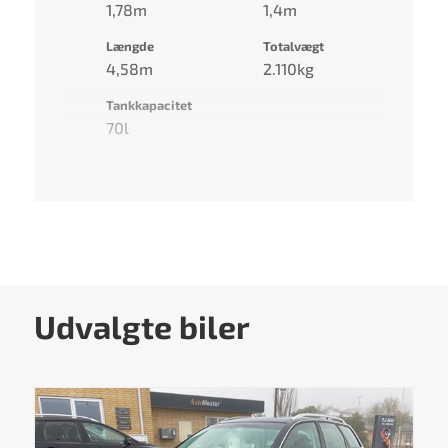
1,78m
1,4m
Længde
Totalvægt
4,58m
2.110kg
Tankkapacitet
70l
Udvalgte biler