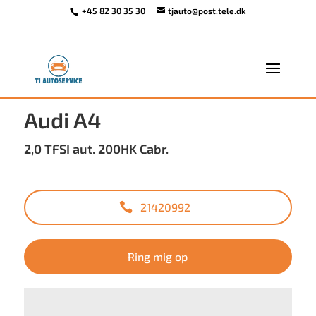
+45 82 30 35 30
tjauto@post.tele.dk
<
Tilbage til søgeresultat
Audi A4
2,0 TFSI aut. 200HK Cabr.
21420992
Ring mig op