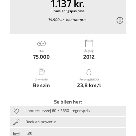
1.137 kr.
Finansieringspris /md.
74.900 kr.
Kontantpris
Km
Årgang
75.000
2012
Drivmiddel
Forbrug (NEDC)
Benzin
23,8 km/l
Se bilen her:
Landerslevvej 60
3630 Jægerspris
Book en prøvetur
Køb