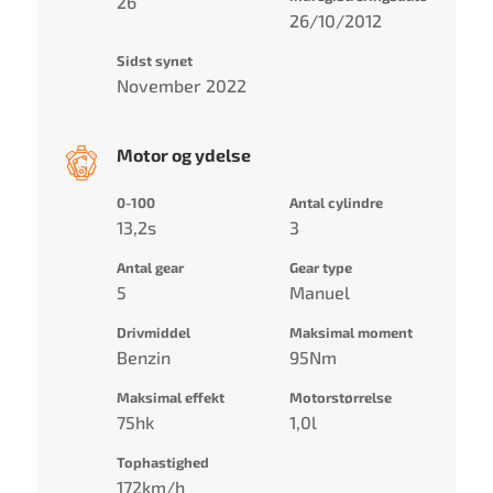
26
26/10/2012
Sidst synet
November 2022
Motor og ydelse
0-100
Antal cylindre
13,2s
3
Antal gear
Gear type
5
Manuel
Drivmiddel
Maksimal moment
Benzin
95Nm
Maksimal effekt
Motorstørrelse
75hk
1,0l
Tophastighed
172km/h