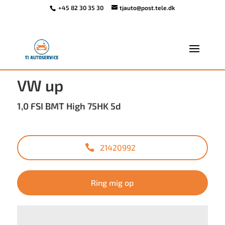
+45 82 30 35 30
tjauto@post.tele.dk
<
Tilbage til søgeresultat
VW up
1,0 FSI BMT High 75HK 5d
21420992
Ring mig op