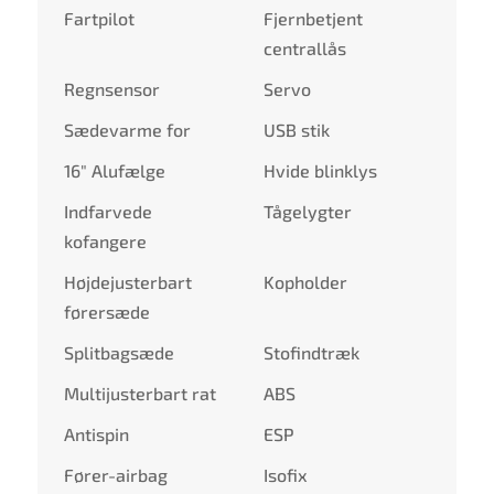
Fartpilot
Fjernbetjent
centrallås
Regnsensor
Servo
Sædevarme for
USB stik
16" Alufælge
Hvide blinklys
Indfarvede
Tågelygter
kofangere
Højdejusterbart
Kopholder
førersæde
Splitbagsæde
Stofindtræk
Multijusterbart rat
ABS
Antispin
ESP
Fører-airbag
Isofix