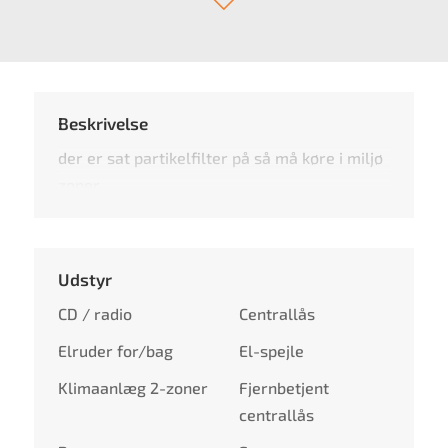
Beskrivelse
der er sat partikelfilter på så må køre i miljø
zoner
Udstyr
CD / radio
Centrallås
Elruder for/bag
El-spejle
Klimaanlæg 2-zoner
Fjernbetjent
centrallås