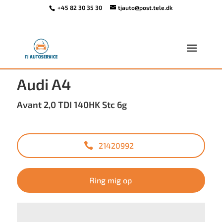
+45 82 30 35 30
tjauto@post.tele.dk
<
Tilbage til søgeresultat
Audi A4
Avant 2,0 TDI 140HK Stc 6g
21420992
Ring mig op