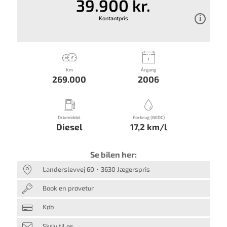
39.900 kr.
Kontantpris
Km
Årgang
269.000
2006
Drivmiddel
Forbrug (NEDC)
Diesel
17,2 km/l
Se bilen her:
Landerslevvej 60
3630 Jægerspris
Book en prøvetur
Køb
Skriv til os