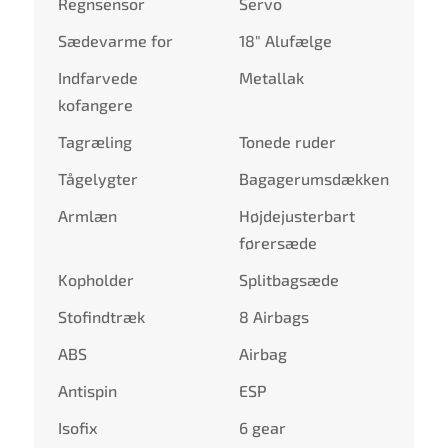
Regnsensor
Servo
Sædevarme for
18" Alufælge
Indfarvede
Metallak
kofangere
Tagræling
Tonede ruder
Tågelygter
Bagagerumsdækken
Armlæn
Højdejusterbart
førersæde
Kopholder
Splitbagsæde
Stofindtræk
8 Airbags
ABS
Airbag
Antispin
ESP
Isofix
6 gear