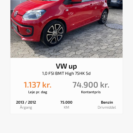
VW up
1,0 FSI BMT High 75HK 5d
1.137 kr.
74.900 kr.
Leje pr. dag
Kontantpris
2013 / 2012
75.000
Benzin
Årgang
KM
Drivmiddel